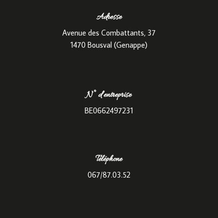
Adresse
Avenue des Combattants, 37
1470 Bousval (Genappe)
N° d’entreprise
BE0662497231
Téléphone
067/87.03.52