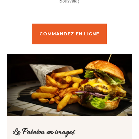
Bousvalâ¦
COMMANDEZ EN LIGNE
Le Patatou en images