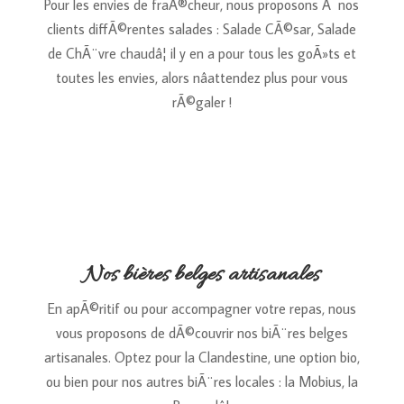
Pour les envies de fraÃ®cheur, nous proposons Ã nos
clients diffÃ©rentes salades : Salade CÃ©sar, Salade
de ChÃ¨vre chaudâ¦ il y en a pour tous les goÃ»ts et
toutes les envies, alors nâattendez plus pour vous
rÃ©galer !
Nos bières belges artisanales
En apÃ©ritif ou pour accompagner votre repas, nous
vous proposons de dÃ©couvrir nos biÃ¨res belges
artisanales. Optez pour la Clandestine, une option bio,
ou bien pour nos autres biÃ¨res locales : la Mobius, la