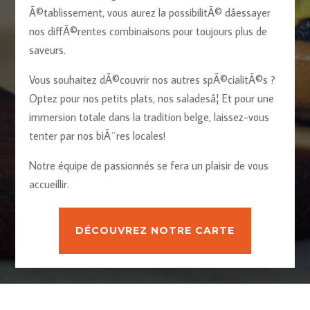
Ã©tablissement, vous aurez la possibilitÃ© dâessayer
nos diffÃ©rentes combinaisons pour toujours plus de
saveurs.
Vous souhaitez dÃ©couvrir nos autres spÃ©cialitÃ©s ?
Optez pour nos petits plats, nos saladesâ¦ Et pour une
immersion totale dans la tradition belge, laissez-vous
tenter par nos biÃ¨res locales!
Notre équipe de passionnés se fera un plaisir de vous
accueillir.
DÉCOUVREZ NOTRE CARTE