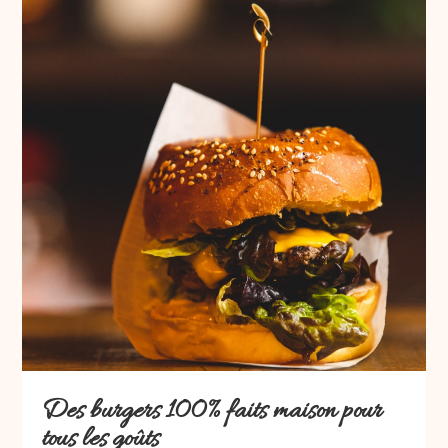
Des burgers 100% faits maison pour
tous les goûts