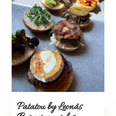
Patatou by Leonâs