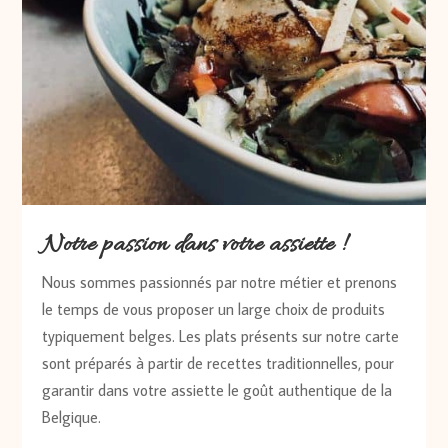
Notre passion dans votre assiette !
Nous sommes passionnés par notre métier et prenons
le temps de vous proposer un large choix de produits
typiquement belges. Les plats présents sur notre carte
sont préparés à partir de recettes traditionnelles, pour
garantir dans votre assiette le goût authentique de la
Belgique.