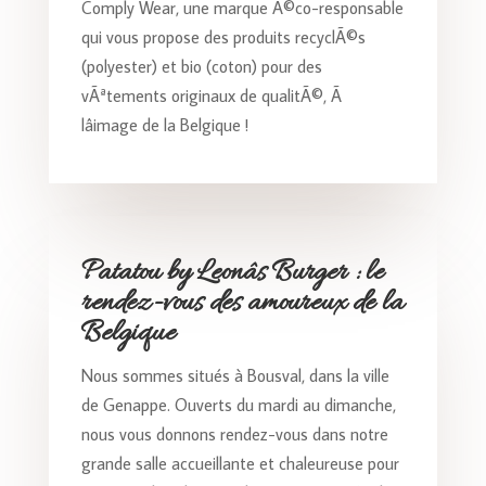
Comply Wear, une marque Ã©co-responsable
qui vous propose des produits recyclÃ©s
(polyester) et bio (coton) pour des
vÃªtements originaux de qualitÃ©, Ã
lâimage de la Belgique !
Patatou by Leonâs Burger : le
rendez-vous des amoureux de la
Belgique
Nous sommes situés à Bousval, dans la ville
de Genappe. Ouverts du mardi au dimanche,
nous vous donnons rendez-vous dans notre
grande salle accueillante et chaleureuse pour