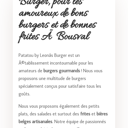
Burger, pour les
amoureux de bons
burgers et de bonnes
frites Ã Bousval
Patatou by Leonâs Burger est un
Ã©tablissement incontournable pour les
amateurs de
burgers gourmands
! Nous vous
proposons une multitude de burgers
spécialement conçus pour satisfaire tous les
goûts.
Nous vous proposons également des petits
plats, des salades et surtout des
frites
et
bières
belges artisanales
. Notre équipe de passionnés