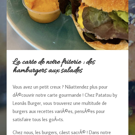
La carte de notre friterie : des
hamburgers aux salades
Vous avez un petit creux ? Nâattendez plus pour
dÃ©couvrir notre carte gourmande ! Chez Patatou by
Leonâs Burger, vous trouverez une multitude de
burgers aux recettes variÃ©es, pensÃ©es pour
satisfaire tous les goÃ»ts.
Chez nous, les burgers, câest sacrÃ© ! Dans notre