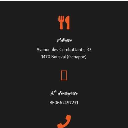

Adresse
Avenue des Combattants, 37
1470 Bousval (Genappe)

N° d’entreprise
BE0662497231
