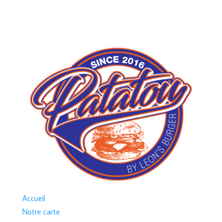
Accueil
Notre carte